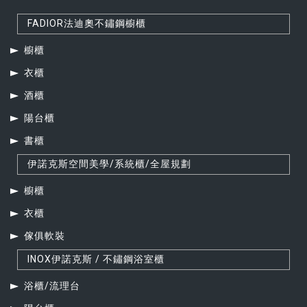
FADIOR法迪奧不鏽鋼櫥櫃
櫥櫃
衣櫃
酒櫃
陽台櫃
書櫃
伊諾克斯空間美學/系統櫃/全屋規劃
櫥櫃
衣櫃
傢俱軟裝
INOX伊諾克斯 / 不鏽鋼浴室櫃
浴櫃/流理台