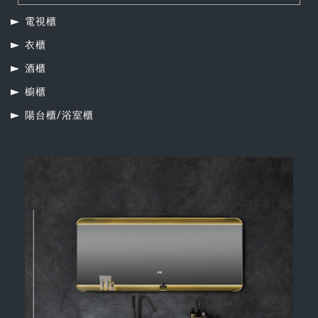
電視櫃
衣櫃
酒櫃
櫥櫃
陽台櫃/浴室櫃