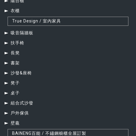
陽台櫃
衣櫃
True Design / 室內家具
吸音隔牆板
扶手椅
長凳
書架
沙發&座椅
凳子
桌子
組合式沙發
戶外傢俱
壁龕
BAINENG百能 / 不鏽鋼櫥櫃全屋訂製