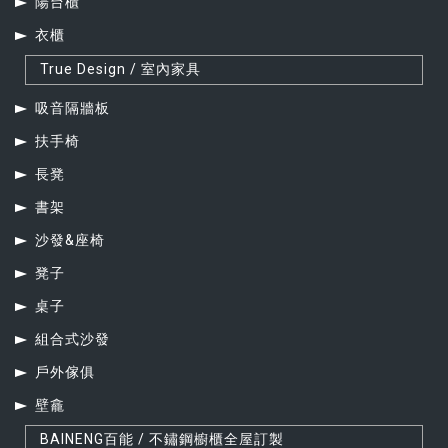
陽台櫃
衣櫃
True Design / 室內家具
吸音隔牆板
扶手椅
長凳
書架
沙發&座椅
凳子
桌子
組合式沙發
戶外傢俱
壁龕
BAINENG百能 / 不鏽鋼櫥櫃全屋訂製