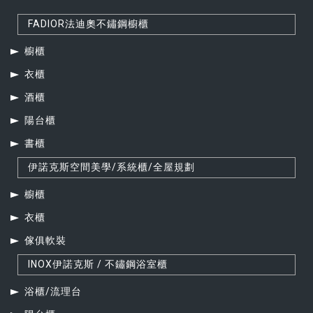
FADIOR法迪奧不鏽鋼櫥櫃
櫥櫃
衣櫃
酒櫃
陽台櫃
書櫃
伊諾克斯空間美學/系統櫃/全屋規劃
櫥櫃
衣櫃
傢俱軟裝
INOX伊諾克斯 / 不鏽鋼浴室櫃
浴櫃/流理台