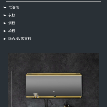
電視櫃
衣櫃
酒櫃
櫥櫃
陽台櫃/浴室櫃