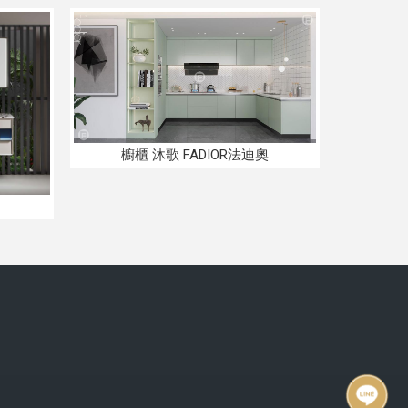
櫥櫃 沐歌 FADIOR法迪奧