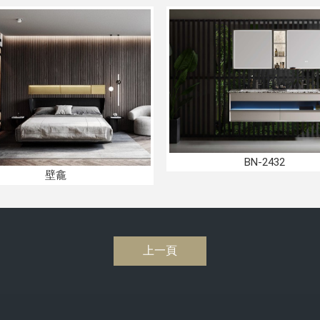
BN-2432
壁龕
上一頁