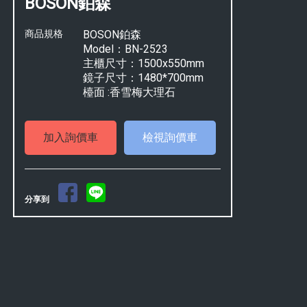
BOSON鉑森
商品規格
BOSON鉑森
Model：BN-2523
主櫃尺寸：1500x550mm
鏡子尺寸：1480*700mm
檯面 :香雪梅大理石
檢視詢價車
分享到